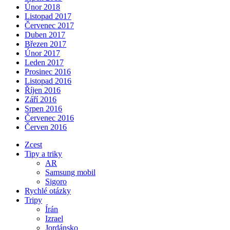
Únor 2018
Listopad 2017
Červenec 2017
Duben 2017
Březen 2017
Únor 2017
Leden 2017
Prosinec 2016
Listopad 2016
Říjen 2016
Září 2016
Srpen 2016
Červenec 2016
Červen 2016
Zcest
Tipy a triky
AR
Samsung mobil
Sigoro
Rychlé otázky
Tripy
Írán
Izrael
Jordánsko