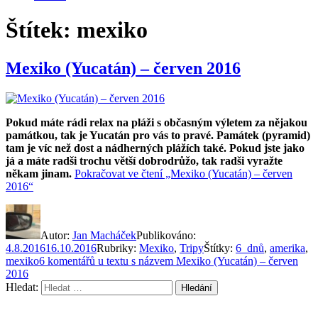
Štítek:
mexiko
Mexiko (Yucatán) – červen 2016
Pokud máte rádi relax na pláži s občasným výletem za nějakou
památkou, tak je Yucatán pro vás to pravé. Památek (pyramid)
tam je víc než dost a nádherných plážích také. Pokud jste jako
já a máte radši trochu větší dobrodrůžo, tak radši vyražte
někam jinam.
Pokračovat ve čtení
„Mexiko (Yucatán) – červen
2016“
Autor:
Jan Macháček
Publikováno:
4.8.2016
16.10.2016
Rubriky:
Mexiko
,
Tripy
Štítky:
6_dnů
,
amerika
,
mexiko
6 komentářů
u textu s názvem Mexiko (Yucatán) – červen
2016
Hledat:
Hledání