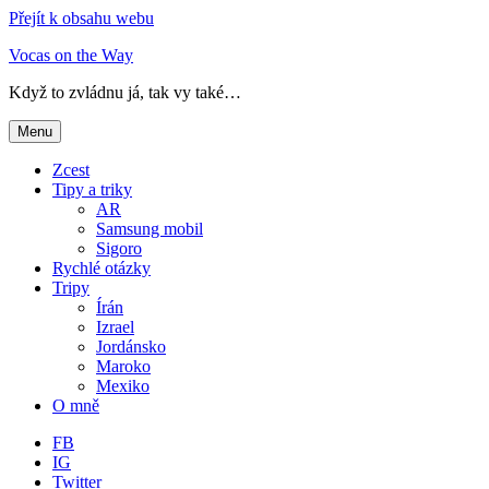
Přejít k obsahu webu
Vocas on the Way
Když to zvládnu já, tak vy také…
Menu
Zcest
Tipy a triky
AR
Samsung mobil
Sigoro
Rychlé otázky
Tripy
Írán
Izrael
Jordánsko
Maroko
Mexiko
O mně
FB
IG
Twitter