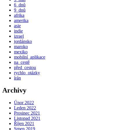
6_dnů
9_dnů
afrika
amerika
asie
indie
izrael
jordánsko
maroko
mexiko
mobilní_aplikace
na_cestě
před_cestou
rychlo_otázky
írán
Archivy
Únor 2022
Leden 2022
Prosinec 2021
Listopad 2021
Říjen 2021
Srpen 2019