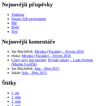
Nejnovější příspěvky
Tiskárna
Siguro-XR-enviroment
Mtl
BSH
Test
Nejnovější komentáře
Jan Macháček
:
Mexiko (Yucatán) – červen 2016
eliska
:
Mexiko (Yucatán) – červen 2016
Crazy sexy fun traveler
:
Rychlé otázky – Lada Svetom
(Marián Grofčík)
Jan Macháček
:
Írán – říjen 2015
Jakub
:
Írán – říjen 2015
Štítky
1_mi
1_min
2_min
3_min