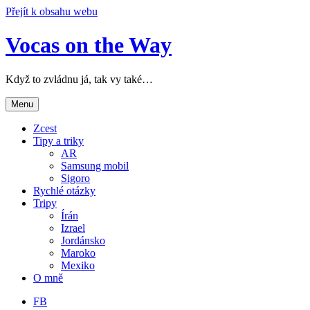
Přejít k obsahu webu
Vocas on the Way
Když to zvládnu já, tak vy také…
Menu
Zcest
Tipy a triky
AR
Samsung mobil
Sigoro
Rychlé otázky
Tripy
Írán
Izrael
Jordánsko
Maroko
Mexiko
O mně
FB