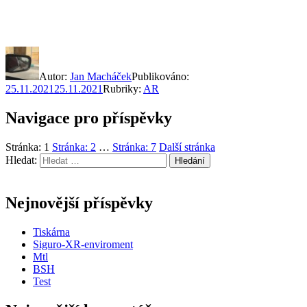
Autor:
Jan Macháček
Publikováno:
25.11.2021
25.11.2021
Rubriky:
AR
Navigace pro příspěvky
Stránka:
1
Stránka:
2
…
Stránka:
7
Další stránka
Hledat:
Hledání
Nejnovější příspěvky
Tiskárna
Siguro-XR-enviroment
Mtl
BSH
Test