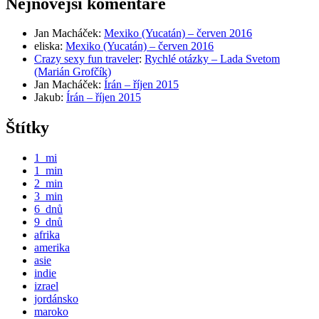
Nejnovější komentáře
Jan Macháček
:
Mexiko (Yucatán) – červen 2016
eliska
:
Mexiko (Yucatán) – červen 2016
Crazy sexy fun traveler
:
Rychlé otázky – Lada Svetom
(Marián Grofčík)
Jan Macháček
:
Írán – říjen 2015
Jakub
:
Írán – říjen 2015
Štítky
1_mi
1_min
2_min
3_min
6_dnů
9_dnů
afrika
amerika
asie
indie
izrael
jordánsko
maroko