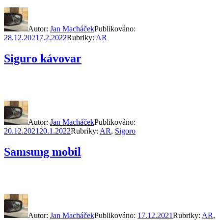
Autor:
Jan Macháček
Publikováno:
28.12.2021
7.2.2022
Rubriky:
AR
Siguro kávovar
Autor:
Jan Macháček
Publikováno:
20.12.2021
20.1.2022
Rubriky:
AR
,
Sigoro
Samsung mobil
Autor:
Jan Macháček
Publikováno:
17.12.2021
Rubriky:
AR
,