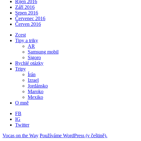
Říjen 2016
Září 2016
Srpen 2016
Červenec 2016
Červen 2016
Zcest
Tipy a triky
AR
Samsung mobil
Sigoro
Rychlé otázky
Tripy
Írán
Izrael
Jordánsko
Maroko
Mexiko
O mně
FB
IG
Twitter
Vocas on the Way
Používáme WordPress (v češtině).